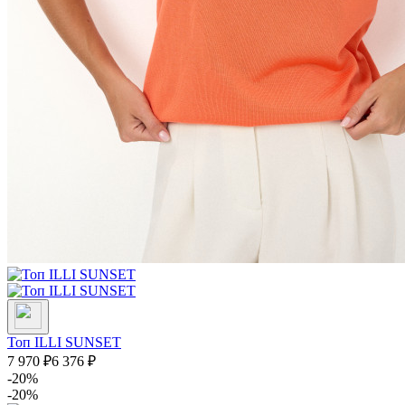
Топ ILLI SUNSET
7 970
₽
6 376
₽
-20%
-20%