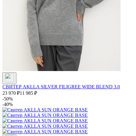
СВИТЕР AKLLA SILVER FILIGREE WIDE BLEND 3.0
23 970
₽
11 985
₽
-50%
-40%