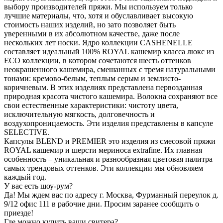
выбору производителей пряжи. Мы используем только
лучшие материалы, что, хотя и обуславливает высокую
стоимость наших изделий, но зато позволяет быть
уверенными в их абсолютном качестве, даже после
нескольких лет носки. Ядро коллекции CASHENELLE
составляет идеальный 100% ROYAL кашемир класса люкс из
ECO коллекции, в котором сочетаются шесть оттенков
неокрашенного кашемира, смешанных с тремя натуральными
тонами: кремово-белым, теплым серым и землисто-
коричневым. В этих изделиях представлена первозданная
природная красота чистого кашемира. Волокна сохраняют все
свои естественные характеристики: чистоту цвета,
исключительную мягкость, долговечность и
воздухопроницаемость. Эти изделия представлены в капсуле
SELECTIVE.
Капсулы BLEND и PREMIER это изделия из смесовой пряжи
ROYAL кашемир и шерсти мериноса extrafine. Их главная
особенность – уникальная и разнообразная цветовая палитра
самых трендовых оттенков. Эти коллекции мы обновляем
каждый год.
У вас есть шоу-рум?
Да! Мы ждем вас по адресу г. Москва, Фурманный переулок д.
9/12 офис 111 в рабочие дни. Просим заранее сообщить о
приезде!
Где можно купить ваши свитера?