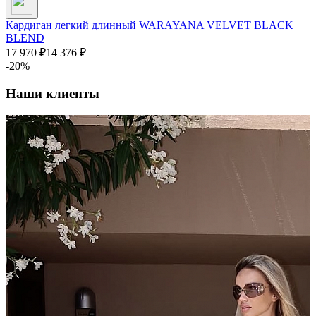
Кардиган легкий длинный WARAYANA VELVET BLACK
BLEND
17 970
₽
14 376
₽
-20%
Наши клиенты