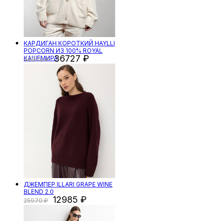
КАРДИГАН КОРОТКИЙ HAYLLI
POPCORN ИЗ 100% ROYAL
36727
КАШЕМИРА
48970
ДЖЕМПЕР ILLARI GRAPE WINE
BLEND 2.0
12985
25970