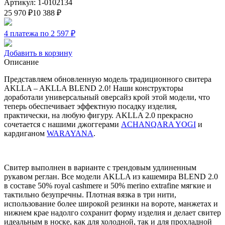
Артикул: 1-0102134
25 970
₽
10 388
₽
4 платежа по 2 597
₽
Добавить в корзину
Описание
Представляем обновленную модель традиционного свитера
AKLLA – AKLLA BLEND 2.0! Наши конструкторы
доработали универсальный оверсайз крой этой модели, что
теперь обеспечивает эффектную посадку изделия,
практически, на любую фигуру. AKLLA 2.0 прекрасно
сочетается с нашими джоггерами
ACHANQARA YOGI
и
кардиганом
WARAYANA
.
Свитер выполнен в варианте с трендовым удлиненным
рукавом реглан. Все модели AKLLA из кашемира BLEND 2.0
в составе 50% royal cashmere и 50% merino extrafine мягкие и
тактильно безупречны. Плотная вязка в три нити,
использование более широкой резинки на вороте, манжетах и
нижнем крае надолго сохранит форму изделия и делает свитер
идеальным в носке, как для холодной, так и для прохладной