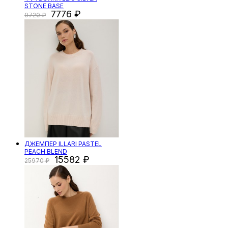
STONE BASE
7776
9720
ДЖЕМПЕР ILLARI PASTEL
PEACH BLEND
15582
25970