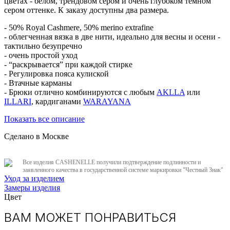
цветах - белом, трендовом сером и очень глубоком темном
сером оттенке. К заказу доступны два размера.
- 50% Royal Cashmere, 50% merino extrafine
- облегченная вязка в две нити, идеально для весны и осени -
тактильно безупречно
- очень простой уход
- “раскрывается” при каждой стирке
- Регулировка пояса кулиской
- Втачные карманы
- Брюки отлично комбинируются с любым
AKLLA
или
ILLARI
, кардиганами
WARAYANA
Показать все описание
Сделано в Москве
Все изделия CASHENELLE получили подтверждение подлинности и
заявленного качества в государственной системе маркировки "Честный Знак"
Уход за изделием
Замеры изделия
Цвет
ВАМ МОЖЕТ ПОНРАВИТЬСЯ