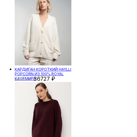
КАРДИГАН КОРОТКИЙ HAYLLI
POPCORN ИЗ 100% ROYAL
36727
КАШЕМИРА
48970