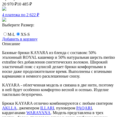
20 970
₽
10 485
₽
4 платежа по 2 622
₽
Выберите Размер:
M-L
XS-S
Добавить в корзину
Описание
Базовые брюки KAYARA из бленда с составом: 50%
эталонный ROYAL кашемир и 50% натуральная шерсть merino
extrafine без добавления синтетических волокон. Широкий
эластичный пояс с кулисой делает брюки комфортными в
носке даже продолжительное время. Выполнены с втачными
карманами и немного расклешенные снизу.
KAYARA - облегченная модель и связана в две нити, поэтому
в ней будет особенно комфортно весной и осенью. Изделие
тактильно безупречно.
Брюки KAYARA отлично комбинируются с любым свитером
AKLLA
, джемпером
ILLARI
, пуловером
PAQARI
,
кардиганами
WARAYANA
. Модель представлена в трех