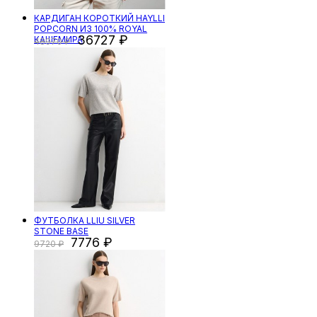
КАРДИГАН КОРОТКИЙ HAYLLI
POPCORN ИЗ 100% ROYAL
36727
КАШЕМИРА
48970
ФУТБОЛКА LLIU SILVER
STONE BASE
7776
9720