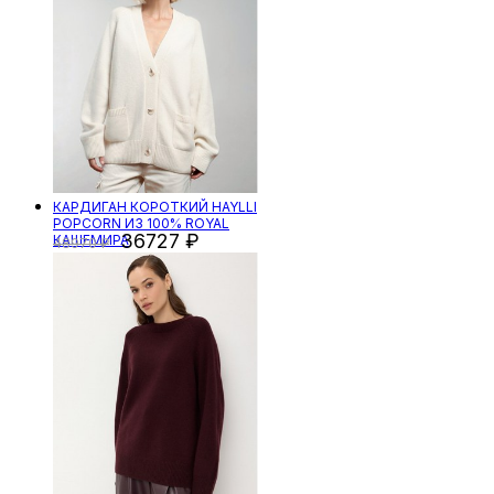
КАРДИГАН КОРОТКИЙ HAYLLI
POPCORN ИЗ 100% ROYAL
36727
КАШЕМИРА
48970