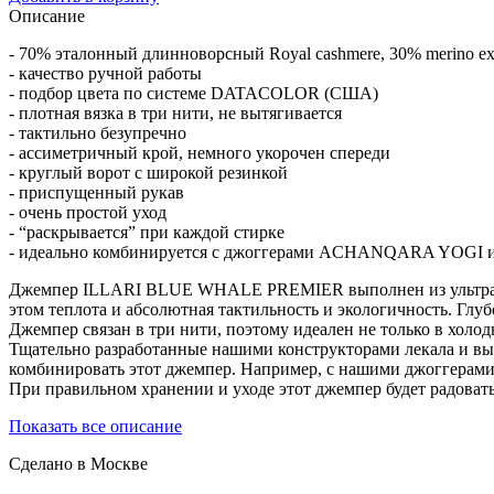
Описание
- 70% эталонный длинноворсный Royal cashmere, 30% merino ext
- качество ручной работы
- подбор цвета по системе DATACOLOR (США)
- плотная вязка в три нити, не вытягивается
- тактильно безупречно
- ассиметричный крой, немного укорочен спереди
- круглый ворот с широкой резинкой
- приспущенный рукав
- очень простой уход
- “раскрывается” при каждой стирке
- идеально комбинируется с джоггерами ACHANQARA YOGI
Джемпер ILLARI BLUE WHALE PREMIER выполнен из ультратонк
этом теплота и абсолютная тактильность и экологичность. Глу
Джемпер связан в три нити, поэтому идеален не только в холод
Тщательно разработанные нашими конструкторами лекала и выс
комбинировать этот джемпер. Например, с нашими джогг
При правильном хранении и уходе этот джемпер будет радовать
Показать все описание
Сделано в Москве