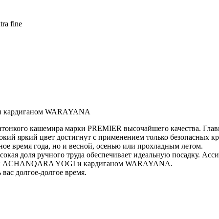
ra fine
 и кардиганом WARAYANA
ого кашемира марки PREMIER высочайшего качества. Главное 
бокий яркий цвет достигнут с применением только безопасных кр
ное время года, но и весной, осенью или прохладным летом.
окая доля ручного труда обеспечивает идеальную посадку. Асси
ерами ACHANQARA YOGI и кардиганом WARAYANA.
 вас долгое-долгое время.