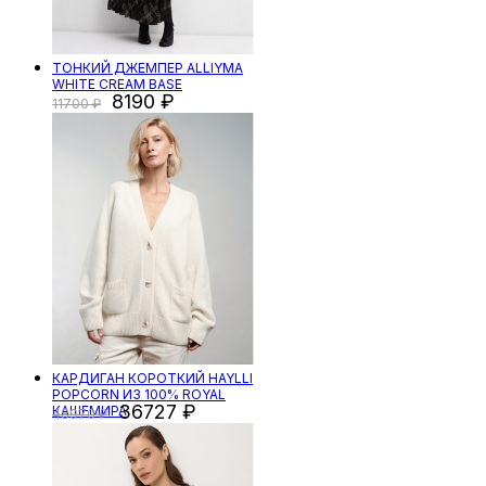
ТОНКИЙ ДЖЕМПЕР ALLIYMA
WHITE CREAM BASE
8190
11700
КАРДИГАН КОРОТКИЙ HAYLLI
POPCORN ИЗ 100% ROYAL
36727
КАШЕМИРА
48970