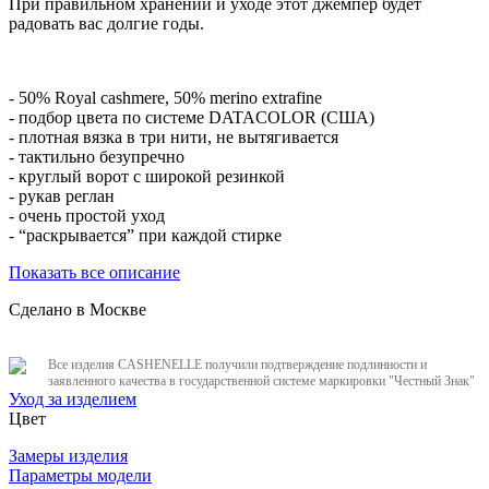
При правильном хранении и уходе этот джемпер будет
радовать вас долгие годы.
- 50% Royal cashmere, 50% merino extrafine
- подбор цвета по системе DATACOLOR (США)
- плотная вязка в три нити, не вытягивается
- тактильно безупречно
- круглый ворот с широкой резинкой
- рукав реглан
- очень простой уход
- “раскрывается” при каждой стирке
Показать все описание
Сделано в Москве
Все изделия CASHENELLE получили подтверждение подлинности и
заявленного качества в государственной системе маркировки "Честный Знак"
Уход за изделием
Цвет
Замеры изделия
Параметры модели