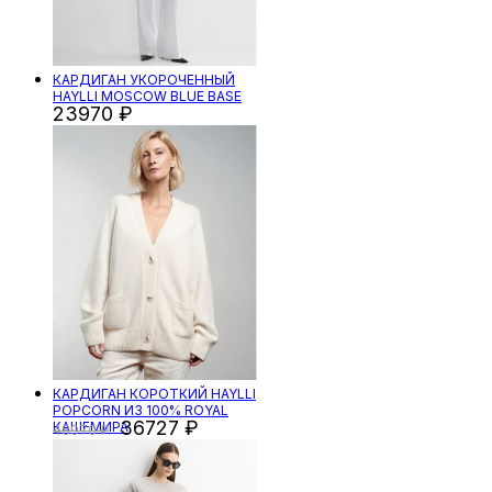
КАРДИГАН УКОРОЧЕННЫЙ
HAYLLI MOSCOW BLUE BASE
23970
КАРДИГАН КОРОТКИЙ HAYLLI
POPCORN ИЗ 100% ROYAL
36727
КАШЕМИРА
48970