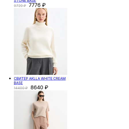
STONE BASE
7776
9720
СВИТЕР AKLLA WHITE CREAM
BASE
8640
14400