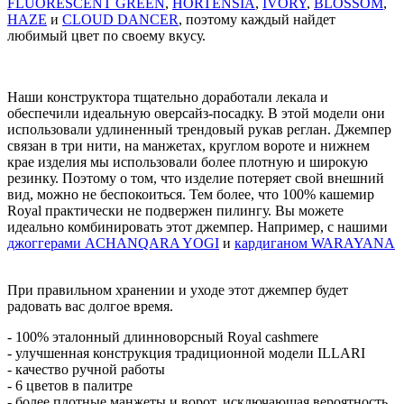
FLUORESCENT GREEN
,
HORTENSIA
,
IVORY
,
BLOSSOM
,
HAZE
и
CLOUD DANCER
, поэтому каждый найдет
любимый цвет по своему вкусу.
Наши конструктора тщательно доработали лекала и
обеспечили идеальную оверсайз-посадку. В этой модели они
использовали удлиненный трендовый рукав реглан. Джемпер
связан в три нити, на манжетах, круглом вороте и нижнем
крае изделия мы использовали более плотную и широкую
резинку. Поэтому о том, что изделие потеряет свой внешний
вид, можно не беспокоиться. Тем более, что 100% кашемир
Royal практически не подвержен пилингу. Вы можете
идеально комбинировать этот джемпер. Например, с нашими
джоггерами ACHANQARA YOGI
и
кардиганом WARAYANA
При правильном хранении и уходе этот джемпер будет
радовать вас долгое время.
- 100% эталонный длинноворсный Royal cashmere
- улучшенная конструкция традиционной модели ILLARI
- качество ручной работы
- 6 цветов в палитре
- более плотные манжеты и ворот, исключающая вероятность