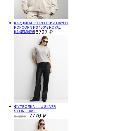
КАРДИГАН КОРОТКИЙ HAYLLI
POPCORN ИЗ 100% ROYAL
36727
КАШЕМИРА
48970
ФУТБОЛКА LLIU SILVER
STONE BASE
7776
9720