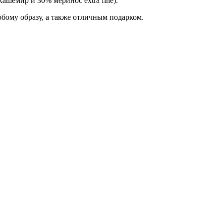
шемир и 30% меринос extra fine).
бому образу, а также отличным подарком.