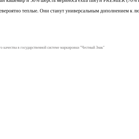
 кашемир и 50% шерсть мериноса extra fine) и PREMIER (70% ка
евероятно теплые. Они станут универсальным дополнением к лю
 качества в государственной системе маркировки "Честный Знак"