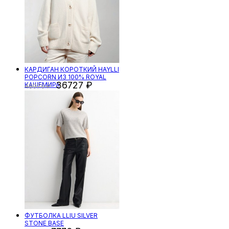
КАРДИГАН КОРОТКИЙ HAYLLI
POPCORN ИЗ 100% ROYAL
36727
КАШЕМИРА
48970
ФУТБОЛКА LLIU SILVER
STONE BASE