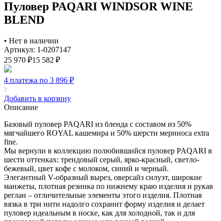
Пуловер PAQARI WINDSOR WINE
BLEND
•
Нет в наличии
Артикул: 1-0207147
25 970
₽
15 582
₽
4 платежа по 3 896
₽
Добавить в корзину
Описание
Базовый пуловер PAQARI из бленда с составом из 50%
мягчайшего ROYAL кашемира и 50% шерсти мериноса extra
fine.
Мы вернули в коллекцию полюбившийся пуловер PAQARI в
шести оттенках: трендовый серый, ярко-красный, светло-
бежевый, цвет кофе с молоком, синий и черный.
Элегантный V-образный вырез, оверсайз силуэт, широкие
манжеты, плотная резинка по нижнему краю изделия и рукав
реглан – отличительные элементы этого изделия. Плотная
вязка в три нити надолго сохранит форму изделия и делает
пуловер идеальным в носке, как для холодной, так и для