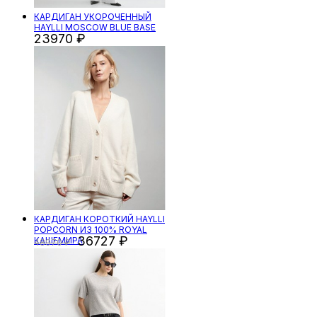
КАРДИГАН УКОРОЧЕННЫЙ
HAYLLI MOSCOW BLUE BASE
23970
КАРДИГАН КОРОТКИЙ HAYLLI
POPCORN ИЗ 100% ROYAL
36727
КАШЕМИРА
48970