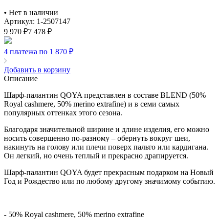
•
Нет в наличии
Артикул: 1-2507147
9 970
₽
7 478
₽
4 платежа по 1 870
₽
Добавить в корзину
Описание
Шарф-палантин QOYA представлен в составе BLEND (50%
Royal cashmere, 50% merino extrafine) и в семи самых
популярных оттенках этого сезона.
Благодаря значительной ширине и длине изделия, его можно
носить совершенно по-разному – обернуть вокруг шеи,
накинуть на голову или плечи поверх пальто или кардигана.
Он легкий, но очень теплый и прекрасно драпируется.
Шарф-палантин QOYA будет прекрасным подарком на Новый
Год и Рождество или по любому другому значимому событию.
- 50% Royal cashmere, 50% merino extrafine