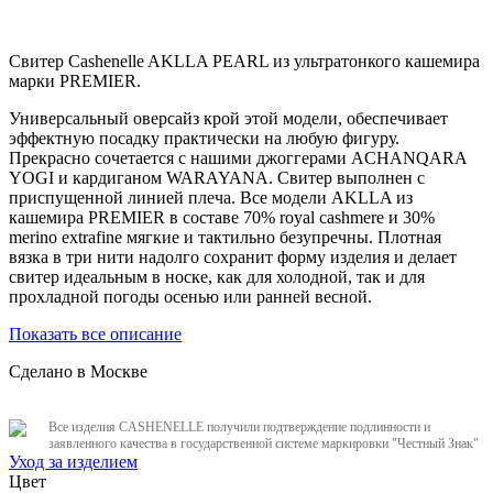
Свитер Cashenelle AKLLA PEARL из ультратонкого кашемира
марки PREMIER.
Универсальный оверсайз крой этой модели, обеспечивает
эффектную посадку практически на любую фигуру.
Прекрасно сочетается с нашими джоггерами ACHANQARA
YOGI и кардиганом WARAYANA. Свитер выполнен с
приспущенной линией плеча. Все модели AKLLA из
кашемира PREMIER в составе 70% royal cashmere и 30%
merino extrafine мягкие и тактильно безупречны. Плотная
вязка в три нити надолго сохранит форму изделия и делает
свитер идеальным в носке, как для холодной, так и для
прохладной погоды осенью или ранней весной.
Показать все описание
Сделано в Москве
Все изделия CASHENELLE получили подтверждение подлинности и
заявленного качества в государственной системе маркировки "Честный Знак"
Уход за изделием
Цвет