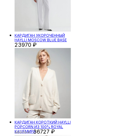
КАРДИГАН УКОРОЧЕННЫЙ
HAYLLI MOSCOW BLUE BASE
23970
КАРДИГАН КОРОТКИЙ HAYLLI
POPCORN ИЗ 100% ROYAL
36727
КАШЕМИРА
48970