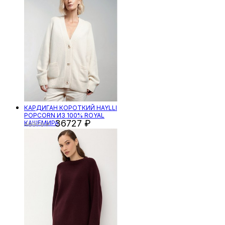
КАРДИГАН КОРОТКИЙ HAYLLI
POPCORN ИЗ 100% ROYAL
36727
КАШЕМИРА
48970