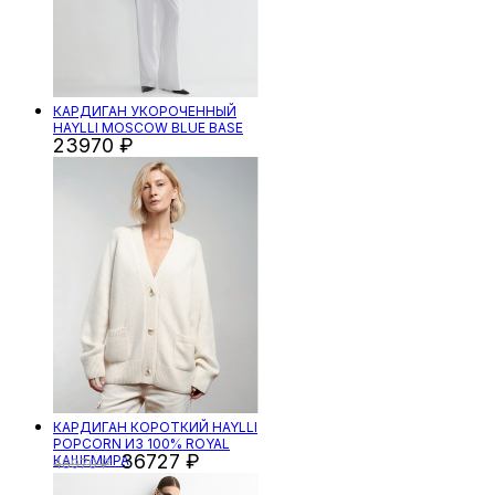
КАРДИГАН УКОРОЧЕННЫЙ
HAYLLI MOSCOW BLUE BASE
23970
КАРДИГАН КОРОТКИЙ HAYLLI
POPCORN ИЗ 100% ROYAL
36727
КАШЕМИРА
48970