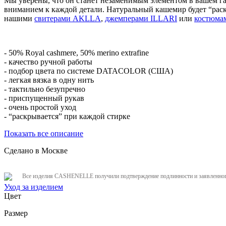
Мы уверены, что он станет незаменимым элементом в вашем гар
вниманием к каждой детали. Натуральный кашемир будет “раскр
нашими
свитерами AKLLA
,
джемперами ILLARI
или
костюм
- 50% Royal cashmere, 50% merino extrafine
- качество ручной работы
- подбор цвета по системе DATACOLOR (США)
- легкая вязка в одну нить
- тактильно безупречно
- приспущенный рукав
- очень простой уход
- “раскрывается” при каждой стирке
Показать все описание
Сделано в Москве
Все изделия CASHENELLE получили подтверждение подлинности и заявленного
Уход за изделием
Цвет
Размер