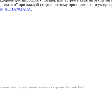
деробе для загородных поездок или встреч в кафе на открытой 
ываться” при каждой стирке, поэтому при правильном уходе кар
ами ACHANQARA
.
 качества в государственной системе маркировки "Честный Знак"