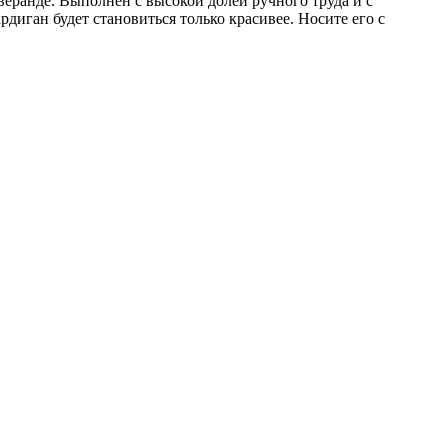
веранде. Выполнен с высокой долей ручного труда и с
диган будет становиться только красивее. Носите его с