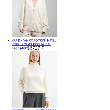
КАРДИГАН КОРОТКИЙ HAYLLI
POPCORN ИЗ 100% ROYAL
36727
КАШЕМИРА
48970