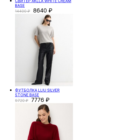
СВИТЕР AKLLA WHITE CREAM
BASE
8640
14400
ФУТБОЛКА LLIU SILVER
STONE BASE
7776
9720