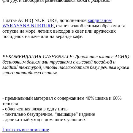
фигуру, и свободная развевающаяся юбка
c разрезом.
Платье ACHIQ NURTURE, дополненное
кардиганом
WARAYANA NURTURE
,
станет излюбленным образом для
отпуска на море, летних выходов в свет или дружеских
посиделок на даче или на веранде кафе.
РЕКОМЕНДАЦИЯ CASHENELLE: Дополните платье ACHIQ
бесшовным бельем или трусиками с высокой посадкой и
гладкой текстурой, чтобы наслаждаться безупречным кроем
этого тончайшего платья.
- премиальный материал c содержанием 40% шелка и 60%
тенселя
- облегченная вязка в одну нить
- тактильно безупречное, “дышащее” изделие
- деликатный уход в домашних условиях
Показать все описание