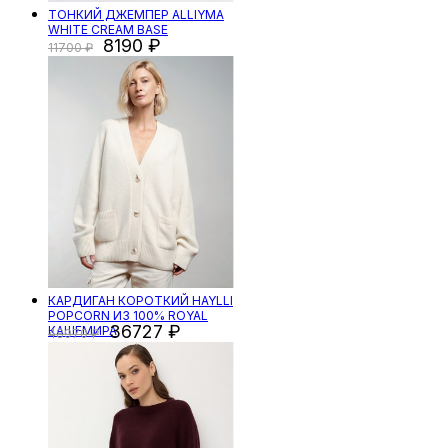
ТОНКИЙ ДЖЕМПЕР ALLIYMA
WHITE CREAM BASE
8190
11700
КАРДИГАН КОРОТКИЙ HAYLLI
POPCORN ИЗ 100% ROYAL
36727
КАШЕМИРА
48970