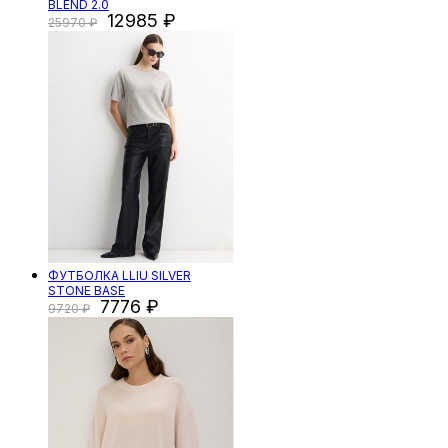
BLEND 2.0
12985
25970
ФУТБОЛКА LLIU SILVER
STONE BASE
7776
9720