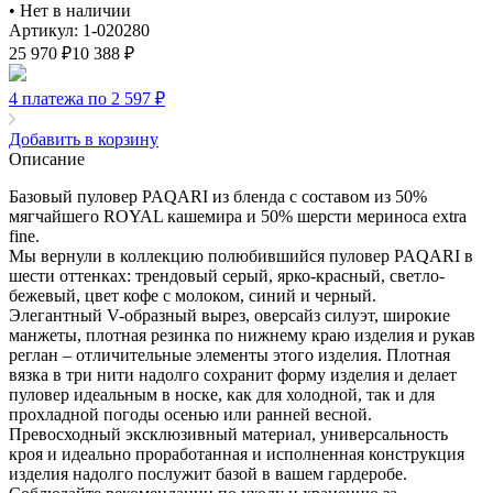
•
Нет в наличии
Артикул: 1-020280
25 970
₽
10 388
₽
4 платежа по 2 597
₽
Добавить в корзину
Описание
Базовый пуловер PAQARI из бленда с составом из 50%
мягчайшего ROYAL кашемира и 50% шерсти мериноса extra
fine.
Мы вернули в коллекцию полюбившийся пуловер PAQARI в
шести оттенках: трендовый серый, ярко-красный, светло-
бежевый, цвет кофе с молоком, синий и черный.
Элегантный V-образный вырез, оверсайз силуэт, широкие
манжеты, плотная резинка по нижнему краю изделия и рукав
реглан – отличительные элементы этого изделия. Плотная
вязка в три нити надолго сохранит форму изделия и делает
пуловер идеальным в носке, как для холодной, так и для
прохладной погоды осенью или ранней весной.
Превосходный эксклюзивный материал, универсальность
кроя и идеально проработанная и исполненная конструкция
изделия надолго послужит базой в вашем гардеробе.