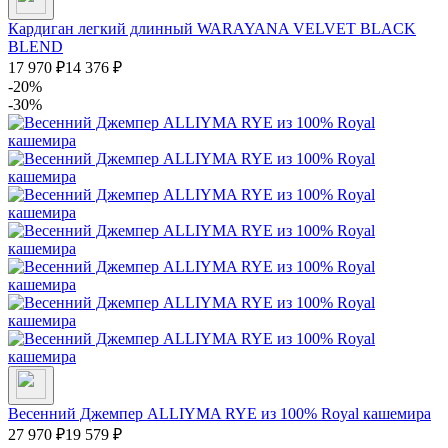
Кардиган легкий длинный WARAYANA VELVET BLACK
BLEND
17 970
₽
14 376
₽
-20%
-30%
Весенний Джемпер ALLIYMA RYE из 100% Royal кашемира
27 970
₽
19 579
₽