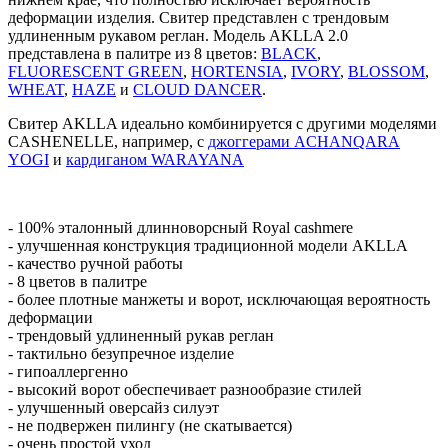
деформации изделия. Свитер представлен с трендовым
удлиненным рукавом реглан. Модель AKLLA 2.0
представлена в палитре из 8 цветов:
BLACK
,
FLUORESCENT GREEN
,
HORTENSIA
,
IVORY
,
BLOSSOM
,
WHEAT
,
HAZE
и
CLOUD DANCER
.
Свитер AKLLA идеально комбинируется с другими моделями
CASHENELLE, например, с
джоггерами ACHANQARA
YOGI
и
кардиганом WARAYANA
- 100% эталонный длинноворсный Royal cashmere
- улучшенная конструкция традиционной модели AKLLA
- качество ручной работы
- 8 цветов в палитре
- более плотные манжеты и ворот, исключающая вероятность
деформации
- трендовый удлиненный рукав реглан
- тактильно безупречное изделие
- гипоаллергенно
- высокий ворот обеспечивает разнообразие стилей
- улучшенный оверсайз силуэт
- не подвержен пилингу (не скатывается)
- очень простой уход