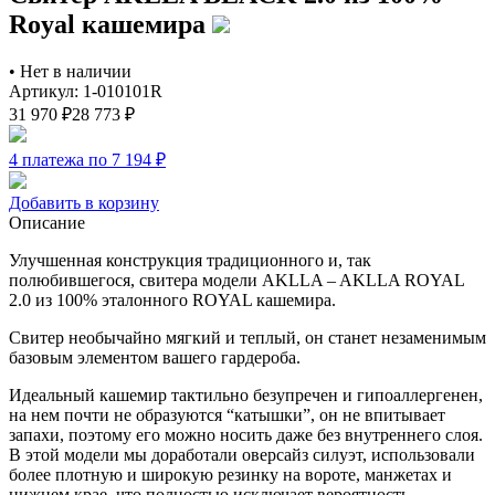
Royal кашемира
•
Нет в наличии
Артикул: 1-010101R
31 970
₽
28 773
₽
4 платежа по 7 194
₽
Добавить в корзину
Описание
Улучшенная конструкция традиционного и, так
полюбившегося, свитера модели AKLLA – AKLLA ROYAL
2.0 из 100% эталонного ROYAL кашемира.
Свитер необычайно мягкий и теплый, он станет незаменимым
базовым элементом вашего гардероба.
Идеальный кашемир тактильно безупречен и гипоаллергенен,
на нем почти не образуются “катышки”, он не впитывает
запахи, поэтому его можно носить даже без внутреннего слоя.
В этой модели мы доработали оверсайз силуэт, использовали
более плотную и широкую резинку на вороте, манжетах и
нижнем крае, что полностью исключает вероятность