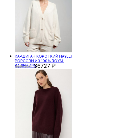
КАРДИГАН КОРОТКИЙ HAYLLI
POPCORN ИЗ 100% ROYAL
36727
КАШЕМИРА
48970