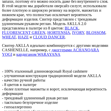
запахи, поэтому его можно носить даже без внутреннего слоя.
В этой модели мы доработали оверсайз силуэт, использовали
более плотную и широкую резинку на вороте, манжетах и
нижнем крае, что полностью исключает вероятность
деформации изделия. Свитер представлен с трендовым
удлиненным рукавом реглан. Модель AKLLA 2.0
представлена в палитре из 8 цветов:
BLACK
,
FLUORESCENT GREEN
,
HORTENSIA
,
IVORY
,
BLOSSOM
,
WHEAT
,
HAZE
и
CLOUD DANCER
.
Свитер AKLLA идеально комбинируется с другими моделями
CASHENELLE, например, с
джоггерами ACHANQARA
YOGI
и
кардиганом WARAYANA
- 100% эталонный длинноворсный Royal cashmere
- улучшенная конструкция традиционной модели AKLLA
- качество ручной работы
- 8 цветов в палитре
- более плотные манжеты и ворот, исключающая вероятность
деформации
- трендовый удлиненный рукав реглан
- тактильно безупречное изделие
- гипоаллергенно