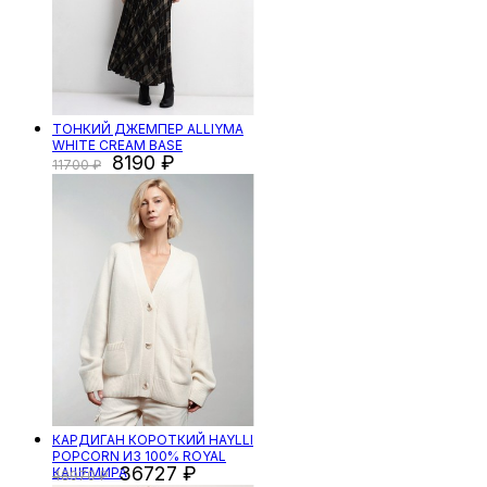
ТОНКИЙ ДЖЕМПЕР ALLIYMA
WHITE CREAM BASE
8190
11700
КАРДИГАН КОРОТКИЙ HAYLLI
POPCORN ИЗ 100% ROYAL
36727
КАШЕМИРА
48970