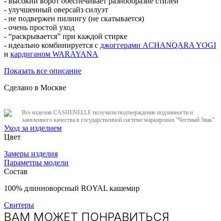
- высокий ворот обеспечивает разнообразие стилей
- улучшенный оверсайз силуэт
- не подвержен пилингу (не скатывается)
- очень простой уход
- “раскрывается” при каждой стирке
- идеально комбинируется с
джоггерами ACHANQARA YOGI
и
кардиганом WARAYANA
Показать все описание
Сделано в Москве
Все изделия CASHENELLE получили подтверждение подлинности и
заявленного качества в государственной системе маркировки "Честный Знак"
Уход за изделием
Цвет
Замеры изделия
Параметры модели
Состав
100% длинноворсный ROYAL кашемир
Свитеры
ВАМ МОЖЕТ ПОНРАВИТЬСЯ