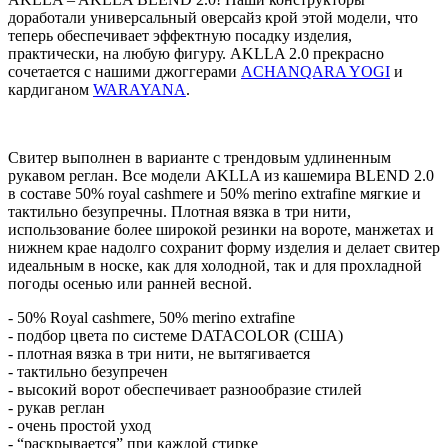
доработали универсальный оверсайз крой этой модели, что
теперь обеспечивает эффектную посадку изделия,
практически, на любую фигуру. AKLLA 2.0 прекрасно
сочетается с нашими джоггерами
ACHANQARA YOGI
и
кардиганом
WARAYANA
.
Свитер выполнен в варианте с трендовым удлиненным
рукавом реглан. Все модели AKLLA из кашемира BLEND 2.0
в составе 50% royal cashmere и 50% merino extrafine мягкие и
тактильно безупречны. Плотная вязка в три нити,
использование более широкой резинки на вороте, манжетах и
нижнем крае надолго сохранит форму изделия и делает свитер
идеальным в носке, как для холодной, так и для прохладной
погоды осенью или ранней весной.
- 50% Royal cashmere, 50% merino extrafine
- подбор цвета по системе DATACOLOR (США)
- плотная вязка в три нити, не вытягивается
- тактильно безупречен
- высокий ворот обеспечивает разнообразие стилей
- рукав реглан
- очень простой уход
- “раскрывается” при каждой стирке