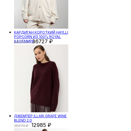
КАРДИГАН КОРОТКИЙ HAYLLI
POPCORN ИЗ 100% ROYAL
36727
КАШЕМИРА
48970
ДЖЕМПЕР ILLARI GRAPE WINE
BLEND 2.0
12985
25970