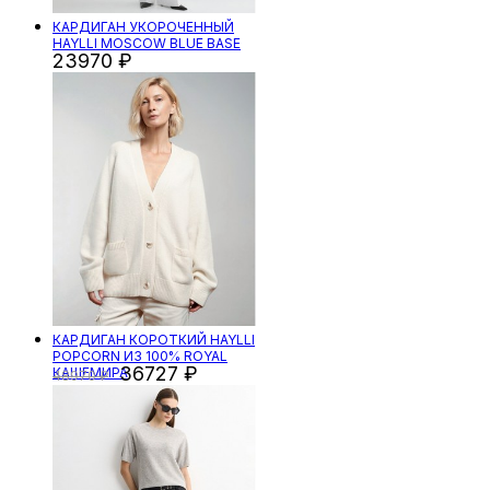
КАРДИГАН УКОРОЧЕННЫЙ
HAYLLI MOSCOW BLUE BASE
23970
КАРДИГАН КОРОТКИЙ HAYLLI
POPCORN ИЗ 100% ROYAL
36727
КАШЕМИРА
48970