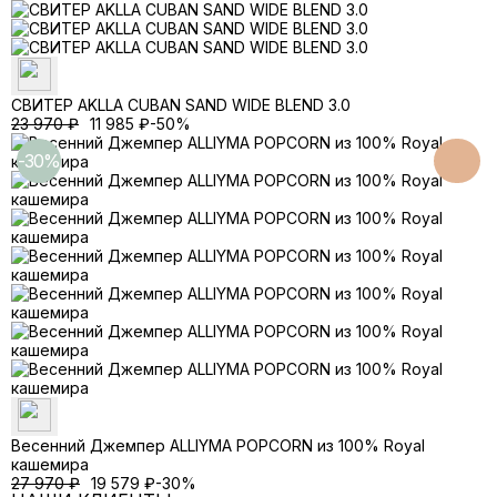
СВИТЕР AKLLA CUBAN SAND WIDE BLEND 3.0
23 970
₽
11 985
₽
-50%
-30%
Весенний Джемпер ALLIYMA POPCORN из 100% Royal
кашемира
27 970
₽
19 579
₽
-30%