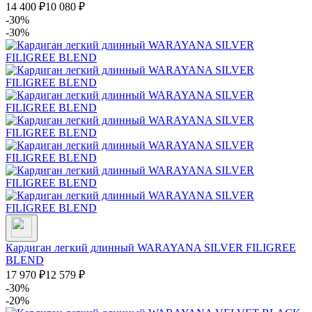
14 400
₽
10 080
₽
-30%
-30%
Кардиган легкий длинный WARAYANA SILVER FILIGREE
BLEND
17 970
₽
12 579
₽
-30%
-20%