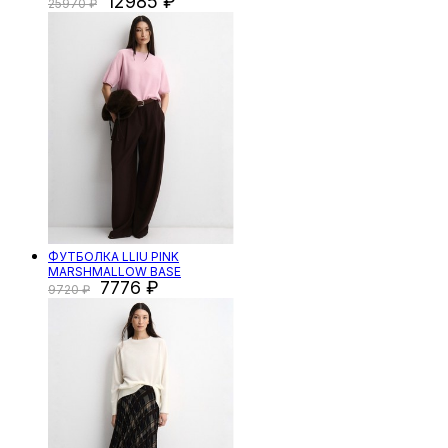
12985
25970
ФУТБОЛКА LLIU PINK
MARSHMALLOW BASE
7776
9720