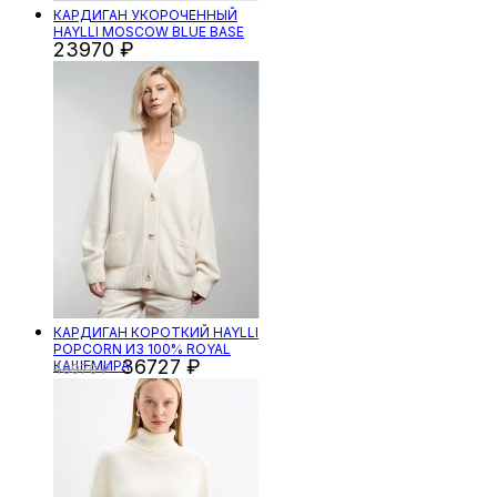
КАРДИГАН УКОРОЧЕННЫЙ
HAYLLI MOSCOW BLUE BASE
23970
КАРДИГАН КОРОТКИЙ HAYLLI
POPCORN ИЗ 100% ROYAL
36727
КАШЕМИРА
48970