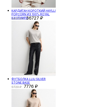
КАРДИГАН КОРОТКИЙ HAYLLI
POPCORN ИЗ 100% ROYAL
36727
КАШЕМИРА
48970
ФУТБОЛКА LLIU SILVER
STONE BASE
7776
9720