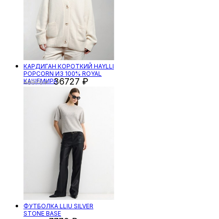
КАРДИГАН КОРОТКИЙ HAYLLI
POPCORN ИЗ 100% ROYAL
36727
КАШЕМИРА
48970
ФУТБОЛКА LLIU SILVER
STONE BASE