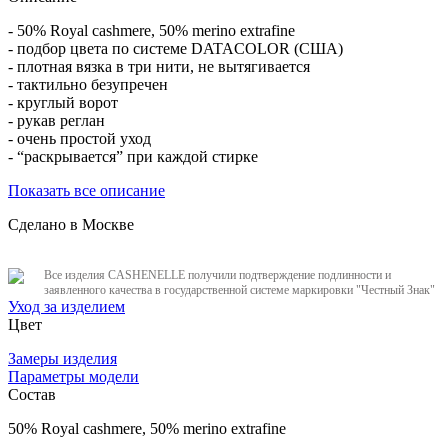
- 50% Royal cashmere, 50% merino extrafine
- подбор цвета по системе DATACOLOR (США)
- плотная вязка в три нити, не вытягивается
- тактильно безупречен
- круглый ворот
- рукав реглан
- очень простой уход
- “раскрывается” при каждой стирке
Показать все описание
Сделано в Москве
Все изделия CASHENELLE получили подтверждение подлинности и
заявленного качества в государственной системе маркировки "Честный Знак"
Уход за изделием
Цвет
Замеры изделия
Параметры модели
Состав
50% Royal cashmere, ​50% merino extrafine