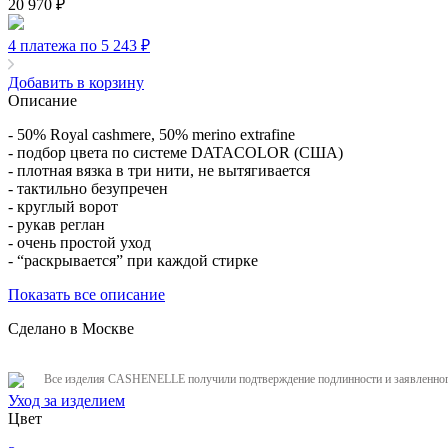
20 970
₽
4 платежа по 5 243
₽
Добавить в корзину
Описание
- 50% Royal cashmere, 50% merino extrafine
- подбор цвета по системе DATACOLOR (США)
- плотная вязка в три нити, не вытягивается
- тактильно безупречен
- круглый ворот
- рукав реглан
- очень простой уход
- “раскрывается” при каждой стирке
Показать все описание
Сделано в Москве
Все изделия CASHENELLE получили подтверждение подлинности и заявленного
Уход за изделием
Цвет