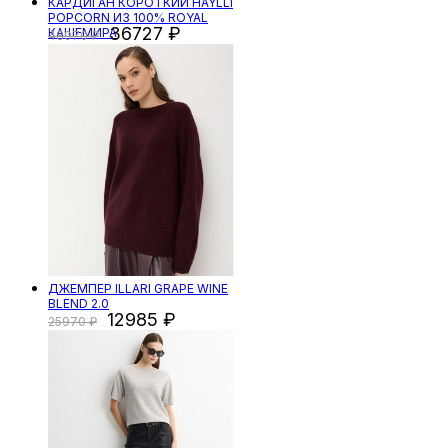
КАРДИГАН КОРОТКИЙ HAYLLI
POPCORN ИЗ 100% ROYAL
36727
КАШЕМИРА
48970
ДЖЕМПЕР ILLARI GRAPE WINE
BLEND 2.0
12985
25970